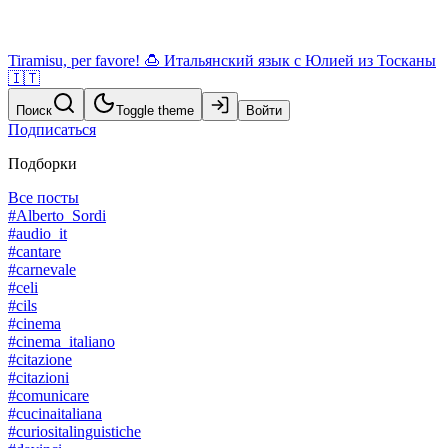
Tiramisu, per favore! 🍮 Итальянский язык с Юлией из Тосканы
🇮🇹
Поиск
Toggle theme
Войти
Подписаться
Подборки
Все посты
#Alberto_Sordi
#audio_it
#cantare
#carnevale
#celi
#cils
#cinema
#cinema_italiano
#citazione
#citazioni
#comunicare
#cucinaitaliana
#curiositalinguistiche