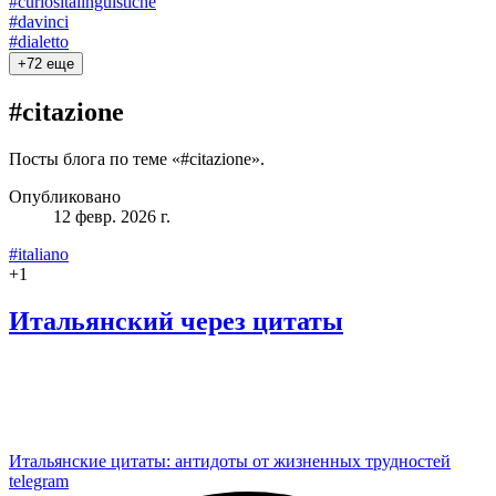
#curiositalinguistiche
#davinci
#dialetto
+
72
еще
#citazione
Посты блога по теме «#citazione».
Опубликовано
12 февр. 2026 г.
#italiano
+
1
Итальянский через цитаты
Итальянские цитаты: антидоты от жизненных трудностей
telegram