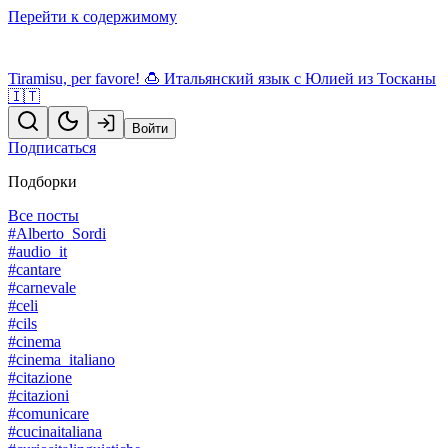
Перейти к содержимому
Tiramisu, per favore! 🍮 Итальянский язык с Юлией из Тосканы
🇮🇹
Войти
Подписаться
Подборки
Все посты
#Alberto_Sordi
#audio_it
#cantare
#carnevale
#celi
#cils
#cinema
#cinema_italiano
#citazione
#citazioni
#comunicare
#cucinaitaliana